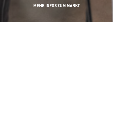
MEHR INFOS ZUM MARKT
NACHTFLOHMARKT UND MEHR IM
PINEAPPLE PARK
Als Teil eines großen Zwischennutzungsprojekts Pineapple
Park wird die beeindruckende Alte Paketposthalle
(Arnulfstrasse 195-199) mit unseren kreativen Märkten und
Veranstaltungen zum Leben erweckt.
FÜNF SPANNENDE BEREICHE