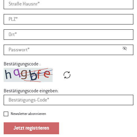
visibility_off
Bestätigungscode :
Bestätigungscode eingeben:
Newsletter abonnieren
Jetzt registrieren