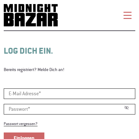
LOG DICH EIN.
Bereits registriert? Melde Dich an!
visibility_off
Passwort vergessen?
Einloggen